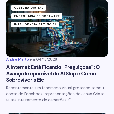
Name *
CULTURA DIGITAL
ENGENHARIA DE SOFTWARE
INTELIGÊNCIA ARTIFICIAL
Email *
Seu comentário *
André Marto
em
04/13/2026
A Internet Está Ficando “Preguiçosa”: O
Avanço Irreprimível do AI Slop e Como
Sobreviver a Ele
Save my name and email in this browser for the
Recentemente, um fenômeno visual grotesco tomou
next time I comment.
conta do Facebook: representações de Jesus Cristo
feitas inteiramente de camarões. O…
Enviar comentário