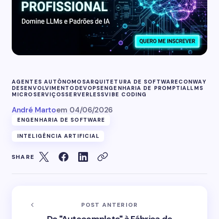
AGENTES AUTÔNOMOS
ARQUITETURA DE SOFTWARE
CONWAY
DESENVOLVIMENTO
DEVOPS
ENGENHARIA DE PROMPT
IA
LLMS
MICROSERVIÇOS
SERVERLESS
VIBE CODING
André Marto
em
04/06/2026
ENGENHARIA DE SOFTWARE
INTELIGÊNCIA ARTIFICIAL
SHARE
POST ANTERIOR
Do "Autocomplete" à Fábrica de