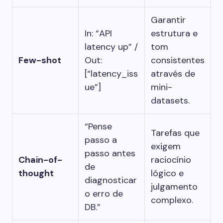
Garantir
In: “API
estrutura e
latency up” /
tom
Few-shot
Out:
consistentes
[“latency_iss
através de
ue”]
mini-
datasets.
“Pense
Tarefas que
passo a
exigem
passo antes
Chain-of-
raciocínio
de
thought
lógico e
diagnosticar
julgamento
o erro de
complexo.
DB.”