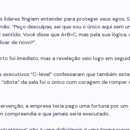
 líderes fingiam entender para proteger seus egos, S
 mão: “Peço desculpas, sei que sou o único aqui sem 
z sentido. Você disse que A+B=C, mas pela sua lógica, 
licar de novo?”.
to foi imediato, mas a revelação veio logo em seguid
s executivos “C-level” confessaram que também est
 “idiota” da sala foi o único com coragem de romper 
tervenção, a empresa teria pago uma fortuna por u
m compreendia e que jamais seria executado.
estratégica” não é uma deficiência; é uma forma super