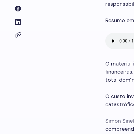
responsabi
Resumo em 
O material
financeira
total domín
O custo inv
catastrófic
Simon Sine
compreende