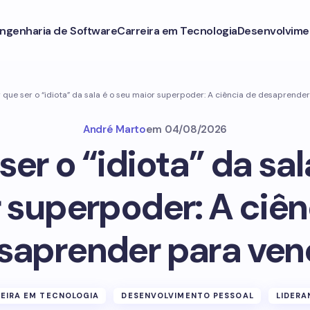
ngenharia de Software
Carreira em Tecnologia
Desenvolvime
 que ser o “idiota” da sala é o seu maior superpoder: A ciência de desaprende
André Marto
em
04/08/2026
ser o “idiota” da sal
 superpoder: A ciên
saprender para ven
EIRA EM TECNOLOGIA
DESENVOLVIMENTO PESSOAL
LIDER