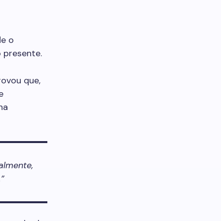
de o
 presente.
rovou que,
e
na
almente,
”