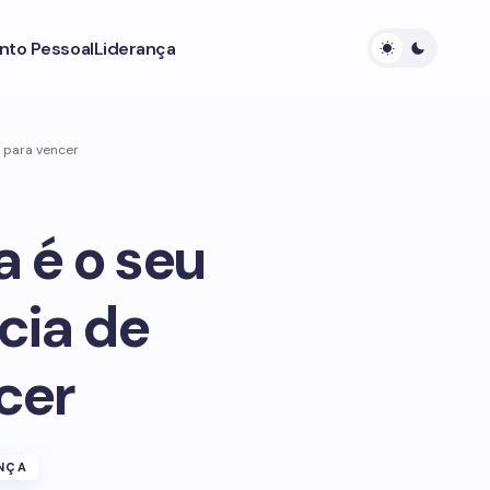
nto Pessoal
Liderança
r para vencer
a é o seu
cia de
cer
ANÇA