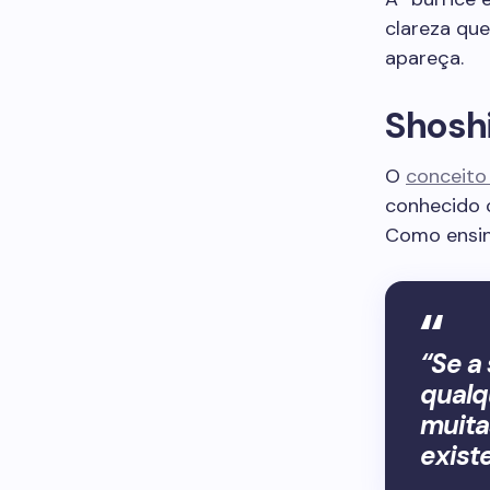
clareza que
apareça.
Shosh
O
conceito
conhecido 
Como ensin
“Se a
qualq
muita
exist