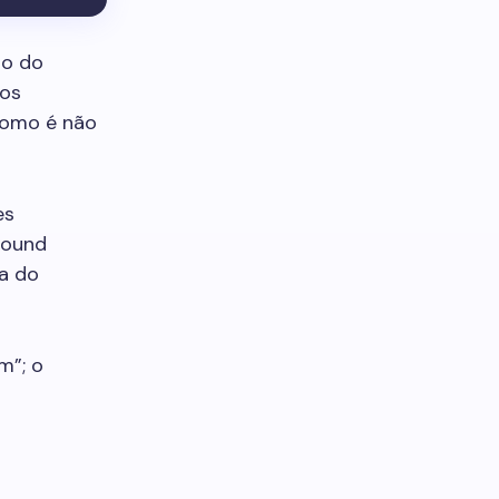
ão do
mos
como é não
es
round
a do
m”; o