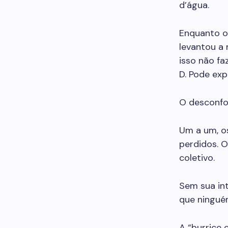
d’água.
Enquanto os
levantou a
isso não fa
D. Pode exp
O desconfor
Um a um, o
perdidos. O
coletivo.
Sem sua in
que ningué
A “burrice 