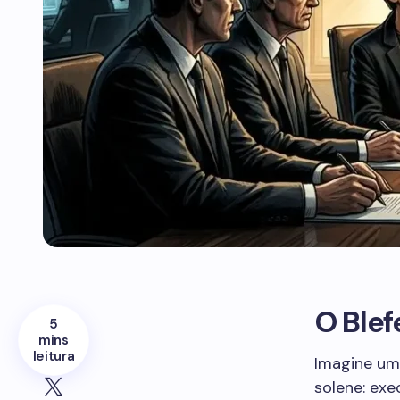
O Ble
5
mins
leitura
Imagine um
solene: exe