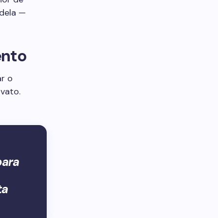
 dela —
ento
ar o
vato.
para
ta