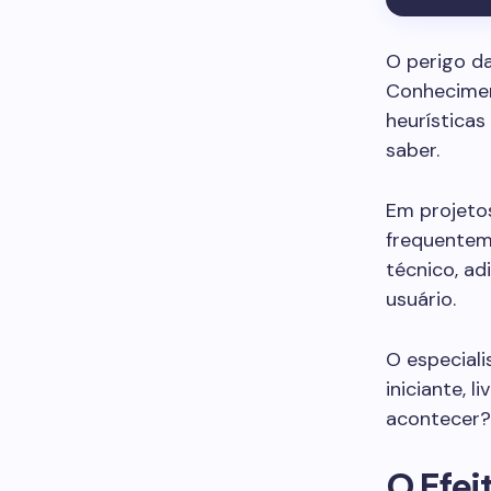
O perigo d
Conhecimen
heurística
saber.
Em projetos
frequentem
técnico, a
usuário.
O especial
iniciante, 
acontecer?
O Efei