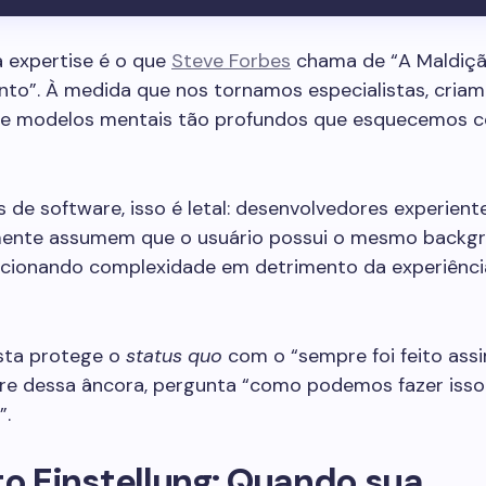
a expertise é o que
Steve Forbes
chama de “A Maldiç
to”. À medida que nos tornamos especialistas, cria
s e modelos mentais tão profundos que esquecemos 
 de software, isso é letal: desenvolvedores experient
ente assumem que o usuário possui o mesmo backg
dicionando complexidade em detrimento da experiênci
ista protege o
status quo
com o “sempre foi feito assi
livre dessa âncora, pergunta “como podemos fazer isso
”.
to Einstellung: Quando sua