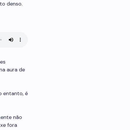
to denso.
ões
ma aura de
o entanto, é
mente não
xe fora