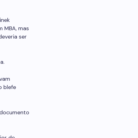
inek
um MBA, mas
deveria ser
a.
avam
o blefe
m documento
ior de